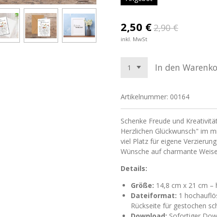
2,50 €
2,90 €
inkl. MwSt
In den Warenk
Artikelnummer:
00164
Schenke Freude und Kreativitä
Herzlichen Glückwunsch" im m
viel Platz für eigene Verzierun
Wünsche auf charmante Weise 
Details:
Größe:
14,8 cm x 21 cm – h
Dateiformat:
1 hochauflö
Rückseite für gestochen sc
Download:
Sofortiger Dow