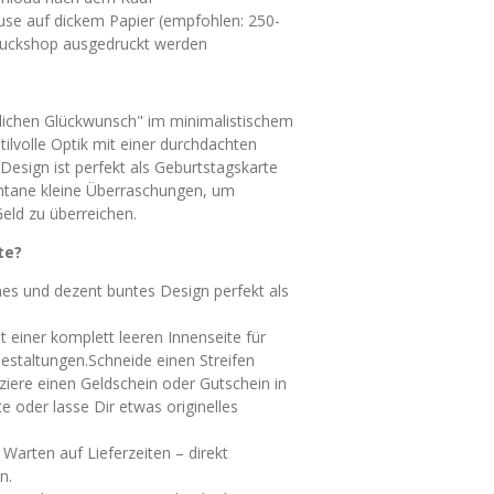
se auf dickem Papier (empfohlen: 250-
ruckshop ausgedruckt werden
lichen Glückwunsch" im minimalistischem
ilvolle Optik mit einer durchdachten
Design ist perfekt als Geburtstagskarte
ntane kleine Überraschungen, um
eld zu überreichen.
te?
s und dezent buntes Design perfekt als
t einer komplett leeren Innenseite für
staltungen.Schneide einen Streifen
ziere einen Geldschein oder Gutschein in
e oder lasse Dir etwas originelles
Warten auf Lieferzeiten – direkt
n.