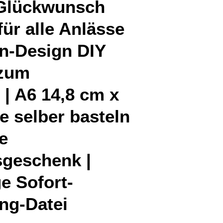
 Glückwunsch
für alle Anlässe
n-Design DIY
 zum
| A6 14,8 cm x
e selber basteln
e
sgeschenk |
e Sofort-
ng-Datei