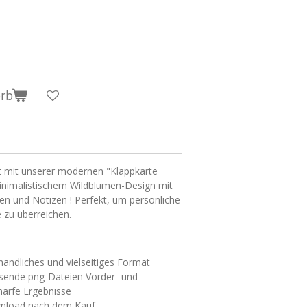
orb
t mit unserer modernen "Klappkarte
inimalistischem Wildblumen-Design mit
gen und Notizen ! Perfekt, um persönliche
zu überreichen.
andliches und vielseitiges Format
sende png-Dateien Vorder- und
harfe Ergebnisse
nload nach dem Kauf