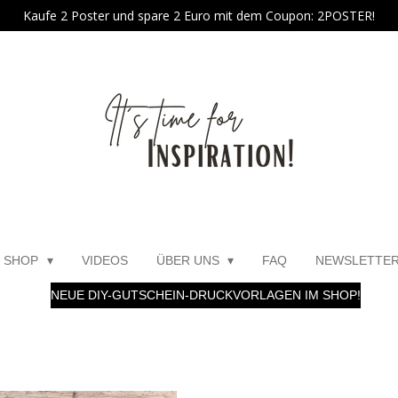
Kaufe 2 Poster und spare 2 Euro mit dem Coupon: 2POSTER!
SHOP
VIDEOS
ÜBER UNS
FAQ
NEWSLETTE
NEUE DIY-GUTSCHEIN-DRUCKVORLAGEN IM SHOP!