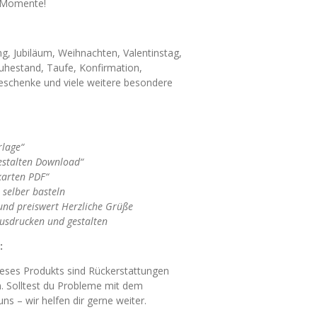
e Momente!
g, Jubiläum, Weihnachten, Valentinstag,
Ruhestand, Taufe, Konfirmation,
eschenke und viele weitere besondere
rlage“
estalten Download“
karten PDF“
 selber basteln
 und preiswert Herzliche Grüße
ausdrucken und gestalten
:
dieses Produkts sind Rückerstattungen
 Solltest du Probleme mit dem
s – wir helfen dir gerne weiter.