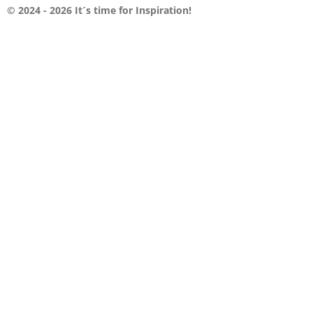
t
m
© 2024 - 2026 It´s time for Inspiration!