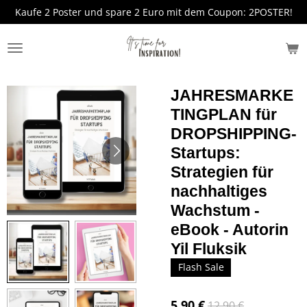
Kaufe 2 Poster und spare 2 Euro mit dem Coupon: 2POSTER!
Zum
Hauptinhalt
springen
JAHRESMARKE
TINGPLAN für
DROPSHIPPING-
Startups:
Strategien für
nachhaltiges
Wachstum -
eBook - Autorin
Yil Fluksik
Flash Sale
5,90 €
12,90 €