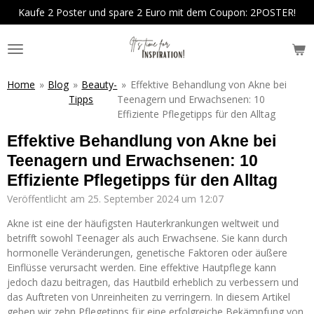
Kaufe 2 Poster und spare 2 Euro mit dem Coupon: 2POSTER!
Zum
Hauptinhalt
springen
Home
»
Blog
»
Beauty-
»
Effektive Behandlung von Akne bei
Tipps
Teenagern und Erwachsenen: 10
Effiziente Pflegetipps für den Alltag
Effektive Behandlung von Akne bei
Teenagern und Erwachsenen: 10
Effiziente Pflegetipps für den Alltag
Veröffentlicht am 25. September 2024 um 12:07
Akne ist eine der häufigsten Hauterkrankungen weltweit und
betrifft sowohl Teenager als auch Erwachsene. Sie kann durch
hormonelle Veränderungen, genetische Faktoren oder äußere
Einflüsse verursacht werden. Eine effektive Hautpflege kann
jedoch dazu beitragen, das Hautbild erheblich zu verbessern und
das Auftreten von Unreinheiten zu verringern. In diesem Artikel
geben wir zehn Pflegetipps für eine erfolgreiche Bekämpfung von