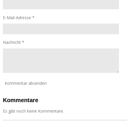
S
n
t
d
e
e
E-Mail-Adresse *
r
n
n
e
Nachricht *
Kommentar absenden
Kommentare
Es gibt noch keine Kommentare.