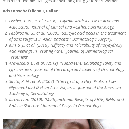
minimiert und die Hautgesundheit langfristig gefördert werden.
Wissenschaftliche Quellen:
Fischer, T. W., et al. (2016). "Glycolic Acid: Its Use in Acne and
Acne Scars." Journal of Clinical and Aesthetic Dermatology.
Fabbrocini, G., et al. (2009). "Salicylic acid peels in the treatment
of acne vulgaris in Asian patients." Dermatologic Surgery.
Kim, S. J., et al. (2018). "Efficacy and Tolerability of Polyhydroxy
Acid Peelings in Treating Acne." Journal of Dermatological
Treatment.
Araviiskaia, E., et al. (2019). "Sunscreens: Balancing Safety and
Effectiveness." Journal of the European Academy of Dermatology
and Venereology.
Smith, R. N., et al. (2007). "The Effect of a High-Protein, Low-
Glycemic-Load Diet on Acne Vulgaris." Journal of the American
Academy of Dermatology.
Kircik, L. H. (2019). "Multifunctional Benefits of AHAs, BHAs, and
PHAs in Skincare." Journal of Drugs in Dermatology.