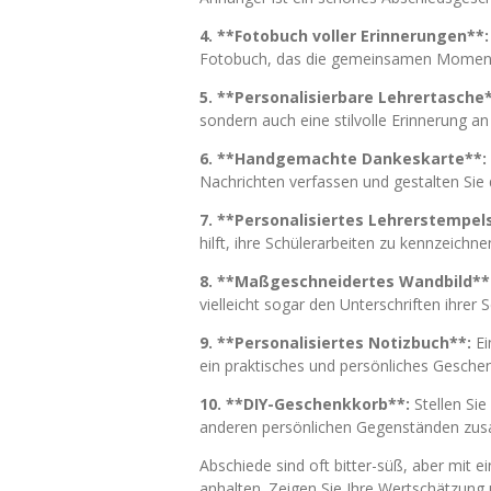
4. **Fotobuch voller Erinnerungen**:
Fotobuch, das die gemeinsamen Momente
5. **Personalisierbare Lehrertasche*
sondern auch eine stilvolle Erinnerung a
6. **Handgemachte Dankeskarte**:
Nachrichten verfassen und gestalten Sie 
7. **Personalisiertes Lehrerstempel
hilft, ihre Schülerarbeiten zu kennzeichne
8. **Maßgeschneidertes Wandbild**
vielleicht sogar den Unterschriften ihrer 
9. **Personalisiertes Notizbuch**:
Ei
ein praktisches und persönliches Geschenk
10. **DIY-Geschenkkorb**:
Stellen Sie
anderen persönlichen Gegenständen zusa
Abschiede sind oft bitter-süß, aber mit 
anhalten. Zeigen Sie Ihre Wertschätzun