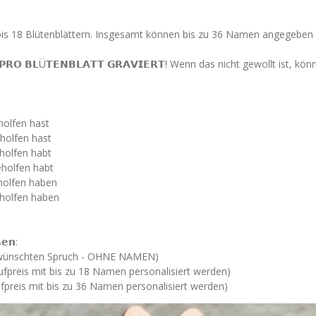
 bis 18 Blütenblättern. Insgesamt können bis zu 36 Namen angegeben
𝗡 𝗣𝗥𝗢 𝗕𝗟Ü𝗧𝗘𝗡𝗕𝗟𝗔𝗧𝗧 𝗚𝗥𝗔𝗩𝗜𝗘𝗥𝗧! Wenn das nicht gewollt is
olfen hast
holfen hast
holfen habt
holfen habt
holfen haben
holfen haben
ß𝗲𝗻:
ewünschten Spruch - OHNE NAMEN)
ufpreis mit bis zu 18 Namen personalisiert werden)
preis mit bis zu 36 Namen personalisiert werden)