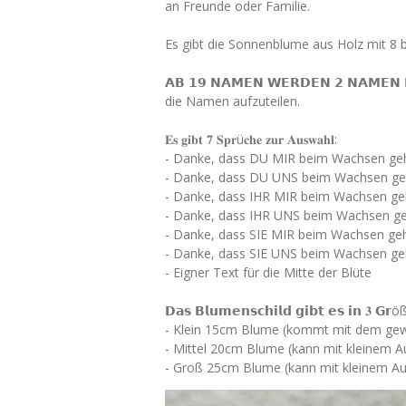
an Freunde oder Familie.
Es gibt die Sonnenblume aus Holz mit 8
𝗔𝗕 𝟭𝟵 𝗡𝗔𝗠𝗘𝗡 𝗪𝗘𝗥𝗗𝗘𝗡 𝟮 𝗡𝗔𝗠
die Namen aufzuteilen.
𝐄𝐬 𝐠𝐢𝐛𝐭 𝟕 𝐒𝐩𝐫ü𝐜𝐡𝐞 𝐳𝐮𝐫 𝐀𝐮𝐬𝐰𝐚𝐡𝐥:
- Danke, dass DU MIR beim Wachsen geh
- Danke, dass DU UNS beim Wachsen ge
- Danke, dass IHR MIR beim Wachsen ge
- Danke, dass IHR UNS beim Wachsen ge
- Danke, dass SIE MIR beim Wachsen ge
- Danke, dass SIE UNS beim Wachsen ge
- Eigner Text für die Mitte der Blüte
𝗗𝗮𝘀 𝗕𝗹𝘂𝗺𝗲𝗻𝘀𝗰𝗵𝗶𝗹𝗱 𝗴𝗶𝗯𝘁 𝗲𝘀 𝗶𝗻 𝟑 𝗚𝗿ö
- Klein 15cm Blume (kommt mit dem g
- Mittel 20cm Blume (kann mit kleinem A
- Groß 25cm Blume (kann mit kleinem Auf