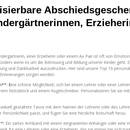
isierbare Abschiedsgesche
ndergärtnerinnen, Erzieheri
indergärtnerin, einer Erzieherin oder einem Au Pair ist oft von Emoti
nders wenn es um die Betreuung und Bildung unserer Kinder geht. Ei
ung und Dankbarkeit auszudrücken. Hier sind unsere Top 10 personali
 Erinnerungen sorgen werden:
n**: E
ine schöne Möglichkeit, sich bei einem Lehrer oder einer Lehreri
 einem Notizblock und einem Kugelschreiber. Personalisieren Sie sie 
ividuell gestaltete Tasse mit dem Namen der Lehrerin oder des Lehrer
 Persönlichkeit passt, und fügen Sie eine herzliche Botschaft hinzu.
*:
Ein zartes Armband mit einem eingravierten Anhänger oder eine H
nk für eine Lehrerin oder eine Erzieherin, das sie immer bei sich tra