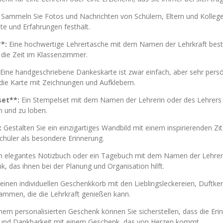
Sammeln Sie Fotos und Nachrichten von Schülern, Eltern und Kollegen 
 und Erfahrungen festhält.
*:
Eine hochwertige Lehrertasche mit dem Namen der Lehrkraft bestickt
n die Zeit im Klassenzimmer.
Eine handgeschriebene Dankeskarte ist zwar einfach, aber sehr persönl
die Karte mit Zeichnungen und Aufklebern.
set**:
Ein Stempelset mit dem Namen der Lehrerin oder des Lehrers i
n und zu loben.
:
Gestalten Sie ein einzigartiges Wandbild mit einem inspirierenden Z
Schüler als besondere Erinnerung.
n elegantes Notizbuch oder ein Tagebuch mit dem Namen der Lehreri
, das ihnen bei der Planung und Organisation hilft.
 einen individuellen Geschenkkorb mit den Lieblingsleckereien, Duftk
mmen, die die Lehrkraft genießen kann.
einem personalisierten Geschenk können Sie sicherstellen, dass die E
g und Dankbarkeit mit einem Geschenk, das von Herzen kommt.