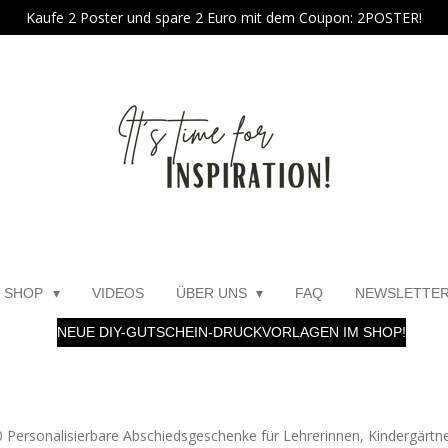
Kaufe 2 Poster und spare 2 Euro mit dem Coupon: 2POSTER!
SHOP
VIDEOS
ÜBER UNS
FAQ
NEWSLETTE
NEUE DIY-GUTSCHEIN-DRUCKVORLAGEN IM SHOP!
 Personalisierbare Abschiedsgeschenke für Lehrerinnen, Kindergärtne