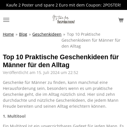
Kaufe 2 Poster und spare 2 Euro mit dem Coupon: 2POSTER!
Zum
Hauptinhalt
springen
Home
»
Blog
»
Geschenkideen
»
Top 10 Praktische
Geschenkideen für Männer für
den Alltag
Top 10 Praktische Geschenkideen für
Männer für den Alltag
Veröffentlicht am 15. Juli 2024 um 22:52
Geschenke für Männer zu finden, kann manchmal eine
Herausforderung sein, besonders wenn es um praktische
Geschenke geht, die im Alltag nützlich sind. Hier sind zehn
durchdachte und nützliche Geschenkideen, die jedem Mann
Freude bereiten und seinen Alltag erleichtern können.
1. Multitool
Ein Multitool ist ein unverzichtbares Gadget für jeden Mann. Es