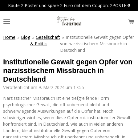
Kaufe 2 Poster und spare 2 Euro mit dem Coupon: 2POSTER!
Zum
Hauptinhalt
springen
Home
»
Blog
»
Gesellschaft
»
Institutionelle Gewalt gegen Opfer
& Politik
von narzisstischem Missbrauch in
Deutschland
Institutionelle Gewalt gegen Opfer von
narzisstischem Missbrauch in
Deutschland
Veröffentlicht am 9. März 2024 um 17:55
Narzisstischer Missbrauch ist eine tiefgreifende Form
psychologischer Gewalt, die oft unbemerkt bleibt und
schwerwiegende Auswirkungen auf die Opfer hat. Noch
schwieriger wird es, wenn diese Opfer mit institutioneller Gewalt
konfrontiert sind. In Deutschland, wie auch in vielen anderen
Ländern, bleibt institutionelle Gewalt gegen Opfer von
narzisstischem Missbrauch oft unerkannt und unbehandelt. In