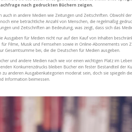
 Nachfrage nach gedruckten Büchern zeigen.
 auch in andere Medien wie Zeitungen und Zeitschriften. Obwohl der
mer noch eine beträchtliche Anzahl von Menschen, die regelmäßig gedru
ungen und Zeitschriften an Bedeutung, was zeigt, dass sich das Med
ie Ausgaben für Medien nicht nur auf den Kauf von Inhalten beschränk
für Filme, Musik und Fernsehen sowie in Online-Abonnements von Zei
 zur Gesamtsumme bei, die die Deutschen für Medien ausgeben.
Bücher und andere Medien nach wie vor einen wichtigen Platz im Lebe
enden Konkurrenzdrucks bleiben Bücher ein fester Bestandteil der Ku
 zu anderen Ausgabenkategorien moderat sein, doch sie spiegeln die
nd Information beimessen.