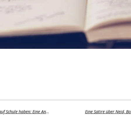
Warum Kinder und Teenager keine Lust auf Schule haben: Eine Analyse mit Vorschlägen zur Verbesserung der Situation
Eine Satire über Neid, B