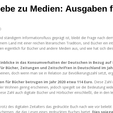
iebe zu Medien: Ausgaben 
0
n und ständigem Informationsfluss geprägt ist, bleibt die Frage nach
nem Land mit einer reichen literarischen Tradition, sind Bücher ein int
n eigentlich für Bücher und andere Medien aus, und wie hat sich dies
Einblicke in das Konsumverhalten der Deutschen in Bezug auf
 Bücher, Zeitungen und Zeitschriften in Deutschland im Jahr 
inen, doch wenn man sie in Relation zur Bevölkerungszahl setzt, ergibt
n für Bücher betrugen im Jahr 2020 etwa 114 Euro.
Diese Zahl 
r Wohnen gering erscheinen, jedoch spiegelt sie die Bedeutung wide
iese Zahl auch digitale Bücher und Hörbücher einschließt, die in den 
rotz des digitalen Zeitalters das gedruckte Buch nach wie vor beliebt 
schirmen, die das Lesen eines gedruckten Buches bietet.
Dies spiege