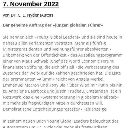
7. November 2022
von
Dr. C. E. Nyder
(Autor)
Der geheime Auftrag der »jungen globalen Führer«
Sie nennen sich »Young Global Leaders« und sie sind heute in
nahezu allen Parlamenten vertreten. Mehr als fünfzig
Ministerpräsidenten und Meinungsführer absolvierten -
unbemerkt von der Öffentlichkeit - das Ausbildungsprogramm
einer von Klaus Schwab (Chef des World Economic Forum)
finanzierten Stiftung, die sich offiziell »die Verbesserung des
Zustands der Welt« auf die Fahnen geschrieben hat. Die Liste
der prominenten »Alumni« reicht von Angela Merkel,
Emmanuel Macron und Tony Blair über Wladimir Putin bis hin
zu Annalena Baerbock und Justin Trudeau. Entstanden ist ein
Netzwerk, das eine »Systemänderung in globalem Maßstab«
mit mehr als fragwürdigen Mitteln durchsetzen will.
Demokratische Entscheidungsprozesse? - Fehlanzeige!
In seinem neuen Buch
Young Global Leaders
beleuchtet das
Autorenteam um Dr. Nyder die mehr als fragwürdigen