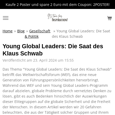
Kaufe 2 Poster und spare 2 Euro mit dem Coupon: 2POSTER!
Zum
Hauptinhalt
springen
Home
»
Blog
»
Gesellschaft
»
Young Global Leaders: Die Saat
& Politik
des Klaus Schwab
Young Global Leaders: Die Saat des
Klaus Schwab
Veröffentlicht am 23. April 2024 um 15:55
Das Thema "Young Global Leaders: Die Saat des Klaus Schwab"
betrifft das Weltwirtschaftsforum (WEF), das eine neue
Generation von Führungspersönlichkeiten hervorbringt.
Während das WEF und sein Young Global Leaders-Programm
darauf abzielen, globale Probleme durch vernetztes Denken zu
lösen, gibt es auch Bedenken hinsichtlich der Auswirkungen
dieser Elitegruppen auf die globale Sicherheit und die Freiheit
der Menschen. In diesem Artikel werden wir 20 Gefahren
beleuchten, die aus der Tätigkeit solcher Gruppen und ihrem