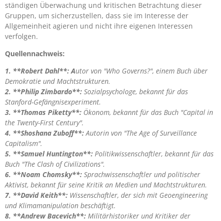
ständigen Überwachung und kritischen Betrachtung dieser
Gruppen, um sicherzustellen, dass sie im Interesse der
Allgemeinheit agieren und nicht ihre eigenen Interessen
verfolgen.
Quellennachweis:
1. **Robert Dahl**: A
utor von "Who Governs?", einem Buch über
Demokratie und Machtstrukturen.
2. **Philip Zimbardo**:
Sozialpsychologe, bekannt für das
Stanford-Gefängnisexperiment.
3. **Thomas Piketty**:
Ökonom, bekannt für das Buch "Capital in
the Twenty-First Century".
4. **Shoshana Zuboff**:
Autorin von "The Age of Surveillance
Capitalism".
5. **Samuel Huntington**:
Politikwissenschaftler, bekannt für das
Buch "The Clash of Civilizations".
6. **Noam Chomsky**:
Sprachwissenschaftler und politischer
Aktivist, bekannt für seine Kritik an Medien und Machtstrukturen.
7. **David Keith**:
Wissenschaftler, der sich mit Geoengineering
und Klimamanipulation beschäftigt.
8. **Andrew Bacevich**:
Militärhistoriker und Kritiker der