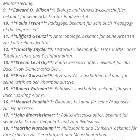
Militarisierung.
9. **Edward O. Wilson**:
Biologe und Umweltwissenschaftler,
bekannt für seine Arbeiten zur Biodiversität.
10. **Paulo Freire**:
Pädagoge, bekannt für sein Buch "Pedagogy
of the Oppressed".
11. **Clifford Geertz**:
Anthropologe, bekannt für seine Arbeiten
zur kulturellen Identität.
12. **Timothy Snyder**:
Historiker, bekannt für seine Bücher über
Totalitarismus und Desinformation.
13. **Steven Levitsky**:
Politikwissenschaftler, bekannt für das
Buch "How Democracies Die".
14. **Peter Gøtzsche**:
Arzt und Wissenschaftler, bekannt für
seine Kritik an der Pharmaindustrie.
15. **Robert Putnam**:
Politikwissenschaftler, bekannt für sein
Buch "Bowling Alone".
16. **Nouriel Roubini**:
Ökonom, bekannt für seine Prognosen
zur Finanzkrise.
17. **John Mearsheimer**:
Politikwissenschaftler, bekannt für
seine Arbeiten zur Geopolitik und zum Realismus.
18. **Martha Nussbaum**:
Philosophin und Ethikerin, bekannt für
ihre Arbeiten zur Gerechtigkeit und Menschenrechten.