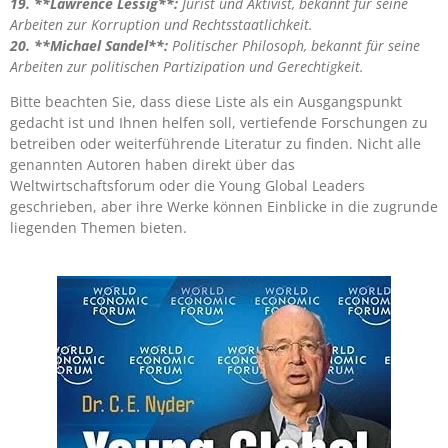
19. **Lawrence Lessig**:
Jurist und Aktivist, bekannt für seine
Arbeiten zur Korruption und Rechtsstaatlichkeit.
20. **Michael Sandel**:
Politischer Philosoph, bekannt für seine
Arbeiten zur politischen Partizipation und Gerechtigkeit.
Bitte beachten Sie, dass diese Liste als ein Ausgangspunkt
gedacht ist und Ihnen helfen soll, vertiefende Forschungen zu
betreiben oder weiterführende Literatur zu finden. Nicht alle
genannten Autoren haben direkt über das
Weltwirtschaftsforum oder die Young Global Leaders
geschrieben, aber ihre Werke können Einblicke in die zugrunde
liegenden Themen bieten.