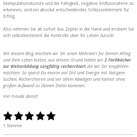
Manipulationskünste und die Fähigkeit, negative Einflussnahme zu
erkennen, sind ein absolut entscheidendes Schlüsselelement für
Erfolg.
Also nehmen Sie ab sofort das Zepter in die Hand und erobern Sie
sich selbstbestimmt die Kontrolle über Ihr Leben zurück!
Mit diesem Blog möchten wir Dir einen Mehrwert für Deinen Alltag
und Dein Leben bieten, aus diesem Grund haben wir
2 Fachbücher
zur Weiterbildung sorgfältig recherchiert
die wir Dir empfehlen
möchten. So sparst Du enorm viel Zeit und Energie mit lästigem
Suchen, Recherchieren und vor allem Abwägen und kannst ohne
großen Aufwand zu Deinen Zielen kommen.
Viel Freude damit!
1
2
3
4
5
B
B
e
e
S
S
S
S
S
w
1 Stimme
w
e
t
t
t
t
t
e
r