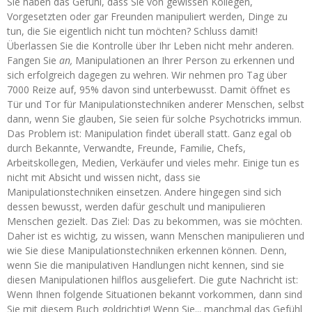
Sie haben das Gefühl, dass Sie von gewissen Kollegen,
Vorgesetzten oder gar Freunden manipuliert werden, Dinge zu
tun, die Sie eigentlich nicht tun möchten? Schluss damit!
Überlassen Sie die Kontrolle über Ihr Leben nicht mehr anderen.
Fangen Sie
an,
Manipulationen an Ihrer Person zu erkennen und
sich erfolgreich dagegen zu wehren. Wir nehmen pro Tag über
7000 Reize auf, 95% davon sind unterbewusst. Damit öffnet es
Tür und Tor für Manipulationstechniken anderer Menschen, selbst
dann, wenn Sie glauben, Sie seien für solche Psychotricks immun.
Das Problem ist: Manipulation findet überall statt. Ganz egal ob
durch Bekannte, Verwandte, Freunde, Familie, Chefs,
Arbeitskollegen, Medien, Verkäufer und vieles mehr. Einige tun es
nicht mit Absicht und wissen nicht, dass sie
Manipulationstechniken einsetzen. Andere hingegen sind sich
dessen bewusst, werden dafür geschult und manipulieren
Menschen gezielt. Das Ziel: Das zu bekommen, was sie möchten.
Daher ist es wichtig, zu wissen, wann Menschen manipulieren und
wie Sie diese Manipulationstechniken erkennen können. Denn,
wenn Sie die manipulativen Handlungen nicht kennen, sind sie
diesen Manipulationen hilflos ausgeliefert. Die gute Nachricht ist:
Wenn Ihnen folgende Situationen bekannt vorkommen, dann sind
Sie mit diesem Buch goldrichtig! Wenn Sie... manchmal das Gefühl