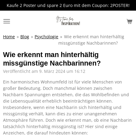
Kaufe 2 Poster und spare 2 Euro mit dem Coupon: 2POSTER!
Zum
Hauptinhalt
springen
Home
»
Blog
»
Psychologie
»
Wie erkennt man hinterhältig
missgünstige Nachbarinnen?
Wie erkennt man hinterhältig
missgünstige Nachbarinnen?
Veröffentlicht am 9. März 2024 um 16:12
Ein harmonisches Wohnumfeld ist für viele Menschen von
großer Bedeutung. Doch manchmal können zwischen
Nachbarn Spannungen entstehen, die das Wohlbefinden und
die Lebensqualität erheblich beeinträchtigen können.
Insbesondere, wenn eine Nachbarin sich hinterhältig und
missgünstig verhält, kann dies zu einer unangenehmen
Atmosphäre führen. Doch wie erkennt man, ob eine Nachbarin
tatsächlich hinterhältig missgünstig ist? Hier sind einige
Anzeichen, die darauf hindeuten können: