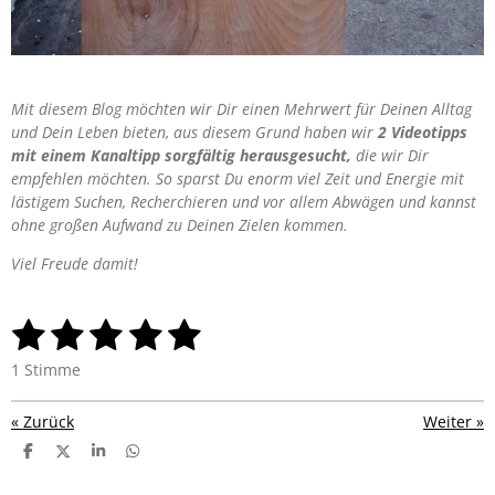
Mit diesem Blog möchten wir Dir einen Mehrwert für Deinen Alltag
und Dein Leben bieten, aus diesem Grund haben wir
2 Videotipps
mit einem Kanaltipp sorgfältig herausgesucht,
die wir Dir
empfehlen möchten. So sparst Du enorm viel Zeit und Energie mit
lästigem Suchen, Recherchieren und vor allem Abwägen und kannst
ohne großen Aufwand zu Deinen Zielen kommen.
Viel Freude damit!
1
2
3
4
5
B
B
e
e
S
S
S
S
S
w
1 Stimme
w
e
t
t
t
t
t
e
r
r
«
Zurück
Weiter
»
e
e
e
e
e
t
t
u
T
T
T
T
r
r
r
r
r
u
e
e
e
e
n
i
i
i
i
n
g