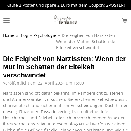
Kaufe 2 Poster und spare 2 Euro mit dem Coupon: 2POSTER!
Zum
Hauptinhalt
springen
Home
»
Blog
»
Psychologie
»
Die Feigheit von Narzissten:
Wenn der Mut im Schatten der
Eitelkeit verschwindet
Die Feigheit von Narzissten: Wenn der
Mut im Schatten der Eitelkeit
verschwindet
Veröffentlicht am 22. April 2024 um 15:00
Narzissten sind oft dafür bekannt, im Rampenlicht zu stehen
und Aufmerksamkeit zu suchen. Sie erscheinen selbstbewusst,
charismatisch und sicher in ihren Entscheidungen. Doch hinter
dieser glänzenden Fassade verbirgt sich oft eine tiefe
Unsicherheit und Feigheit, die sich in verschiedenen Aspekten
ihres Verhaltens zeigt. In diesem Blog-Artikel werfen wir einen
Blick auf die Gründe für die Feigheit von Narzissten und wie sie