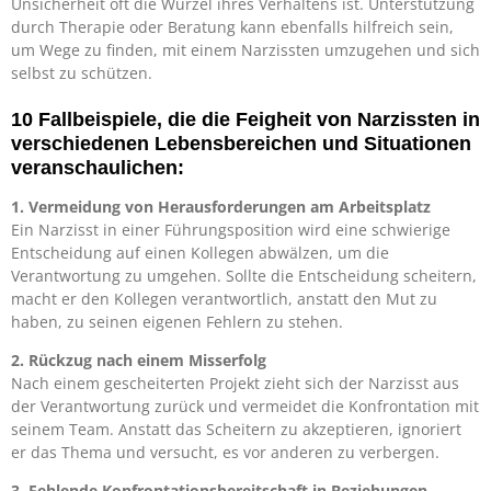
Unsicherheit oft die Wurzel ihres Verhaltens ist. Unterstützung
durch Therapie oder Beratung kann ebenfalls hilfreich sein,
um Wege zu finden, mit einem Narzissten umzugehen und sich
selbst zu schützen.
10 Fallbeispiele, die die Feigheit von Narzissten in
verschiedenen Lebensbereichen und Situationen
veranschaulichen:
1. Vermeidung von Herausforderungen am Arbeitsplatz
Ein Narzisst in einer Führungsposition wird eine schwierige
Entscheidung auf einen Kollegen abwälzen, um die
Verantwortung zu umgehen. Sollte die Entscheidung scheitern,
macht er den Kollegen verantwortlich, anstatt den Mut zu
haben, zu seinen eigenen Fehlern zu stehen.
2. Rückzug nach einem Misserfolg
Nach einem gescheiterten Projekt zieht sich der Narzisst aus
der Verantwortung zurück und vermeidet die Konfrontation mit
seinem Team. Anstatt das Scheitern zu akzeptieren, ignoriert
er das Thema und versucht, es vor anderen zu verbergen.
3. Fehlende Konfrontationsbereitschaft in Beziehungen