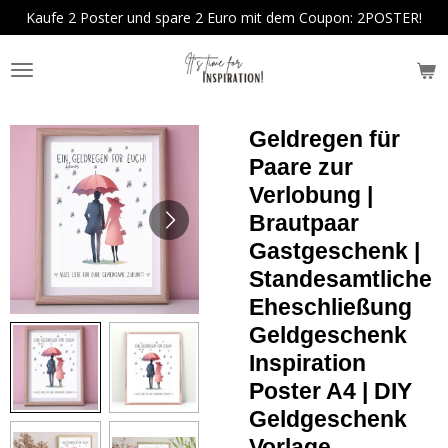
Kaufe 2 Poster und spare 2 Euro mit dem Coupon: 2POSTER!
Zum
Hauptinhalt
springen
Geldregen für
Paare zur
Verlobung |
Brautpaar
Gastgeschenk |
Standesamtliche
Eheschließung
Geldgeschenk
Inspiration
Poster A4 | DIY
Geldgeschenk
Vorlage