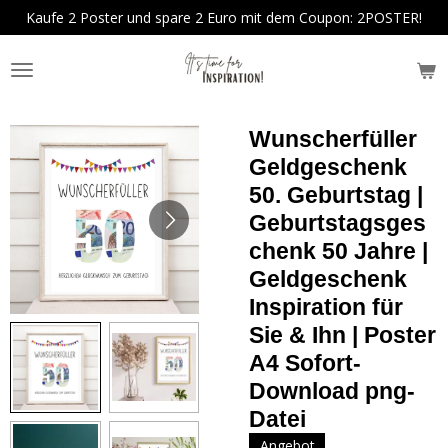
Kaufe 2 Poster und spare 2 Euro mit dem Coupon: 2POSTER!
Zum
Hauptinhalt
springen
Wunscherfüller
Geldgeschenk
50. Geburtstag |
Geburtstagsges
chenk 50 Jahre |
Geldgeschenk
Inspiration für
Sie & Ihn | Poster
A4 Sofort-
Download png-
Datei
Angebot