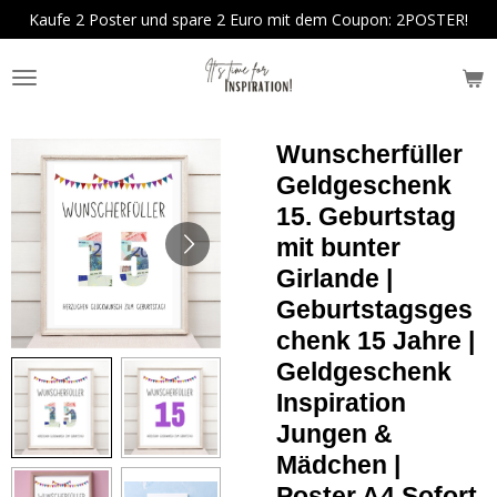
Kaufe 2 Poster und spare 2 Euro mit dem Coupon: 2POSTER!
Zum
Hauptinhalt
springen
Wunscherfüller
Geldgeschenk
15. Geburtstag
mit bunter
Girlande |
Geburtstagsges
chenk 15 Jahre |
Geldgeschenk
Inspiration
Jungen &
Mädchen |
Poster A4 Sofort-