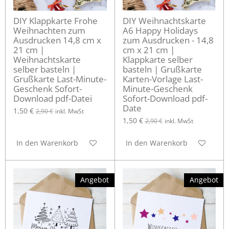
DIY Klappkarte Frohe
DIY Weihnachtskarte
Weihnachten zum
A6 Happy Holidays
Ausdrucken 14,8 cm x
zum Ausdrucken - 14,8
21 cm |
cm x 21 cm |
Weihnachtskarte
Klappkarte selber
selber basteln |
basteln | Grußkarte
Grußkarte Last-Minute-
Karten-Vorlage Last-
Geschenk Sofort-
Minute-Geschenk
Download pdf-Datei
Sofort-Download pdf-
Date
1,50 €
2,90 €
inkl. MwSt
1,50 €
2,90 €
inkl. MwSt
In den Warenkorb
In den Warenkorb
Angebot
Angebot