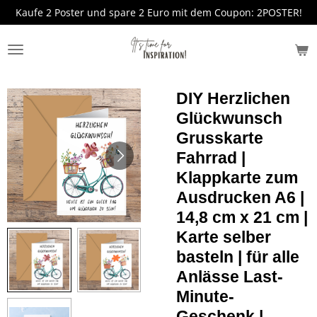
Kaufe 2 Poster und spare 2 Euro mit dem Coupon: 2POSTER!
Zum
Hauptinhalt
springen
DIY Herzlichen
Glückwunsch
Grusskarte
Fahrrad |
Klappkarte zum
Ausdrucken A6 |
14,8 cm x 21 cm |
Karte selber
basteln | für alle
Anlässe Last-
Minute-
Geschenk |