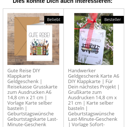
Dies könnte Dich auch interessieren:
Beliebt
Besteller
Gute Reise DIY
Handwerker
Klappkarte
Geldgeschenk Karte A6
Geldgeschenk |
DIY Klappkarte | Für
Reisekasse Grusskarte
Dein nächstes Projekt |
zum Ausdrucken A6
Grußkarte zum
14,8 cm x 21 cm |
Ausdrucken 14,8 cm x
Vorlage Karte selber
21 cm | Karte selber
basteln |
basteln |
Geburtstagswünsche
Geburtstagswünsche
Geburtstagskarte Last-
Last-Minute-Geschenk
Minute-Geschenk
| Vorlage Sofort-