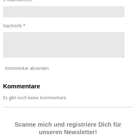
5
e
S
n
t
d
e
e
r
Nachricht *
n
n
e
Kommentar absenden
Kommentare
Es gibt noch keine Kommentare.
Scanne mich und registriere Dich für
unseren Newsletter!