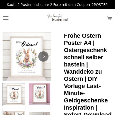
Kaufe 2 Poster und spare 2 Euro mit dem Coupon: 2POSTER!
Zum
Hauptinhalt
springen
Frohe Ostern
Poster A4 |
Ostergeschenk
schnell selber
basteln |
Wanddeko zu
Ostern | DIY
Vorlage Last-
Minute-
Geldgeschenke
Inspiration |
Sofort-Download