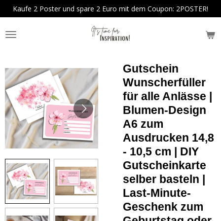
Kaufe 2 Poster und spare 2 Euro mit dem Coupon: 2POSTER!
Zum
Hauptinhalt
springen
Gutschein
Wunscherfüller
für alle Anlässe |
Blumen-Design
A6 zum
Ausdrucken 14,8
- 10,5 cm | DIY
Gutscheinkarte
selber basteln |
Last-Minute-
Geschenk zum
Geburtstag oder