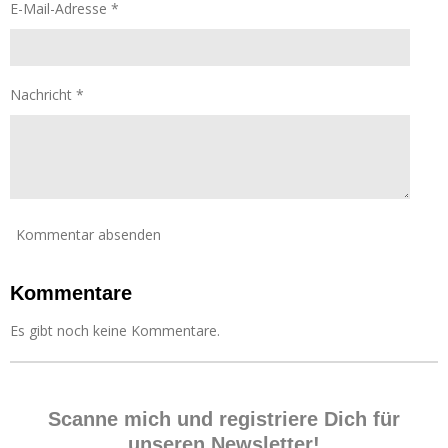
e
S
E-Mail-Adresse *
n
t
d
e
e
r
n
n
Nachricht *
e
Kommentar absenden
Kommentare
Es gibt noch keine Kommentare.
Scanne mich und registriere Dich für
unseren Newsletter!