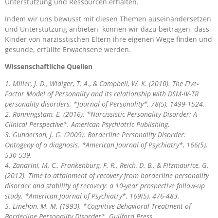
Unterstützung und Ressourcen erhalten.
Indem wir uns bewusst mit diesen Themen auseinandersetzen
und Unterstützung anbieten, können wir dazu beitragen, dass
Kinder von narzisstischen Eltern ihre eigenen Wege finden und
gesunde, erfüllte Erwachsene werden.
Wissenschaftliche Quellen
1. Miller, J. D., Widiger, T. A., & Campbell, W. K. (2010). The Five-
Factor Model of Personality and its relationship with DSM-IV-TR
personality disorders. *Journal of Personality*, 78(5), 1499-1524.
2. Ronningstam, E. (2016). *Narcissistic Personality Disorder: A
Clinical Perspective*. American Psychiatric Publishing.
3. Gunderson, J. G. (2009). Borderline Personality Disorder:
Ontogeny of a diagnosis. *American Journal of Psychiatry*, 166(5),
530-539.
4. Zanarini, M. C., Frankenburg, F. R., Reich, D. B., & Fitzmaurice, G.
(2012). Time to attainment of recovery from borderline personality
disorder and stability of recovery: a 10-year prospective follow-up
study. *American Journal of Psychiatry*, 169(5), 476-483.
5. Linehan, M. M. (1993). *Cognitive-Behavioral Treatment of
Borderline Personality Disorder*. Guilford Press.