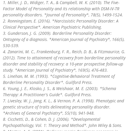
1. Miller, J. D., Widiger, T. A., & Campbell, W. K. (2010). The Five-
Factor Model of Personality and its relationship with DSM-IV-TR
personality disorders. *Journal of Personality*, 78(5), 1499-1524.
2. Ronningstam, E. (2016). *Narcissistic Personality Disorder: A
Clinical Perspective*. American Psychiatric Publishing.
3. Gunderson, J. G. (2009). Borderline Personality Disorder:
Ontogeny of a diagnosis. *American Journal of Psychiatry*, 166(5),
530-539.
4. Zanarini, M. C., Frankenburg, F. R., Reich, D. B., & Fitzmaurice, G.
(2012). Time to attainment of recovery from borderline personality
disorder and stability of recovery: a 10-year prospective follow-up
study. *American Journal of Psychiatry*, 169(5), 476-483.
5. Linehan, M. M. (1993). *Cognitive-Behavioral Treatment of
Borderline Personality Disorder*. Guilford Press.
6. Young, J. E., Klosko, J. S., & Weishaar, M. E. (2003). *Schema
Therapy: A Practitioner's Guide*. Guilford Press.
7. Livesley, W. J., Jang, K. L., & Vernon, P. A. (1998). Phenotypic and
genetic structure of traits delineating personality disorder.
*Archives of General Psychiatry*, 55(10), 941-948.
8. Cicchetti, D., & Cohen, D. J. (2006). *Developmental
Psychopathology, Vol. 1: Theory and Method*. John Wiley & Sons.