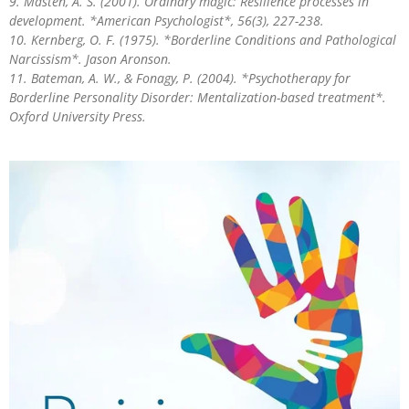
9. Masten, A. S. (2001). Ordinary magic: Resilience processes in
development. *American Psychologist*, 56(3), 227-238.
10. Kernberg, O. F. (1975). *Borderline Conditions and Pathological
Narcissism*. Jason Aronson.
11. Bateman, A. W., & Fonagy, P. (2004). *Psychotherapy for
Borderline Personality Disorder: Mentalization-based treatment*.
Oxford University Press.