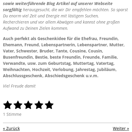
sowie weiterführende Blog Artikel auf unserer Webseite
sorgfältig
herausgesucht, die wir Dir empfehlen möchten. So sparst
Du enorm viel Zeit und Energie mit lästigem Suchen,
Recherchieren und vor allem Abwägen und kannst ohne großen
Aufwand zu Deinen Zielen kommen.
Auch perfekt als Geschenkidee für die Ehefrau, Freundin,
Ehemann, Freund, Lebenspartnerin, Lebenspartner, Mutter,
Vater, Schwester, Bruder, Tante, Cousine, Cousin,
Busenfreundin, Bestie, beste Freundin, Freunde, Familie,
Verwandte, usw. zum Geburtstag, Muttertag, Vatertag,
Weihnachten, Hochzeit, Verlobung, Jahrestag, Jubiläum,
Abschlussgeschenk, Abschiedsgeschenk u.v.m.
Viel Freude damit
1
2
3
4
5
B
B
e
e
S
S
S
S
S
w
1 Stimme
w
e
t
t
t
t
t
e
r
r
«
Zurück
Weiter
»
t