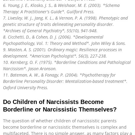
6. Young, J. E., Klosko, J. S., & Weishaar, M. E. (2003). *Schema
Therapy: A Practitioner's Guide*. Guilford Press.
7. Livesley, W. J., Jang, K. L., & Vernon, P. A. (1998). Phenotypic and
genetic structure of traits delineating personality disorder.
*Archives of General Psychiatry*, 55(10), 941-948.
8. Cicchetti, D., & Cohen, D. J. (2006). *Developmental
Psychopathology, Vol. 1: Theory and Method*. John Wiley & Sons.
9. Masten, A. S. (2001). Ordinary magic: Resilience processes in
development. *American Psychologist*, 56(3), 227-238.
10. Kernberg, O. F. (1975). *Borderline Conditions and Pathological
Narcissism*. Jason Aronson.
11. Bateman, A. W., & Fonagy, P. (2004). *Psychotherapy for
Borderline Personality Disorder: Mentalization-based treatment*.
Oxford University Press.
Do Children of Narcissists Become
Borderline or Narcissistic Themselves?
The question of whether children of narcissistic parents
become borderline or narcissistic themselves is complex and
multifaceted. There is no simple answer, as many factors play a