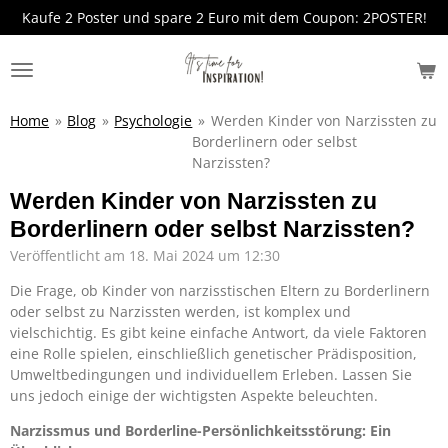
Kaufe 2 Poster und spare 2 Euro mit dem Coupon: 2POSTER!
Zum
Hauptinhalt
springen
Home
»
Blog
»
Psychologie
»
Werden Kinder von Narzissten zu
Borderlinern oder selbst
Narzissten?
Werden Kinder von Narzissten zu
Borderlinern oder selbst Narzissten?
Veröffentlicht am 18. Mai 2024 um 12:30
Die Frage, ob Kinder von narzisstischen Eltern zu Borderlinern
oder selbst zu Narzissten werden, ist komplex und
vielschichtig. Es gibt keine einfache Antwort, da viele Faktoren
eine Rolle spielen, einschließlich genetischer Prädisposition,
Umweltbedingungen und individuellem Erleben. Lassen Sie
uns jedoch einige der wichtigsten Aspekte beleuchten.
Narzissmus und Borderline-Persönlichkeitsstörung: Ein