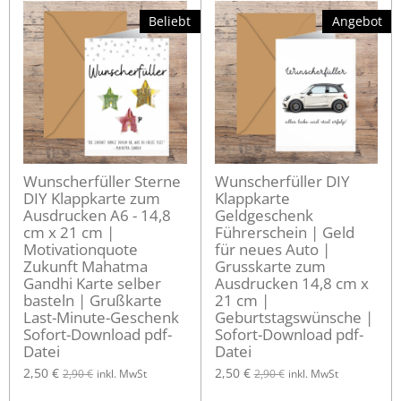
Beliebt
Angebot
Wunscherfüller Sterne
Wunscherfüller DIY
DIY Klappkarte zum
Klappkarte
Ausdrucken A6 - 14,8
Geldgeschenk
cm x 21 cm |
Führerschein | Geld
Motivationquote
für neues Auto |
Zukunft Mahatma
Grusskarte zum
Gandhi Karte selber
Ausdrucken 14,8 cm x
basteln | Grußkarte
21 cm |
Last-Minute-Geschenk
Geburtstagswünsche |
Sofort-Download pdf-
Sofort-Download pdf-
Datei
Datei
2,50 €
2,50 €
2,90 €
inkl. MwSt
2,90 €
inkl. MwSt