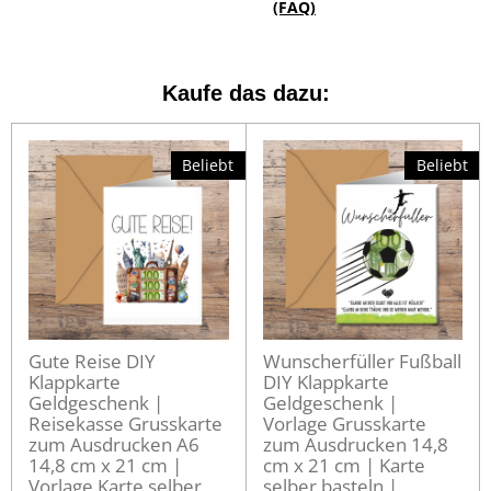
(FAQ)
Kaufe das dazu:
Beliebt
Beliebt
Gute Reise DIY
Wunscherfüller Fußball
Klappkarte
DIY Klappkarte
Geldgeschenk |
Geldgeschenk |
Reisekasse Grusskarte
Vorlage Grusskarte
zum Ausdrucken A6
zum Ausdrucken 14,8
14,8 cm x 21 cm |
cm x 21 cm | Karte
Vorlage Karte selber
selber basteln |