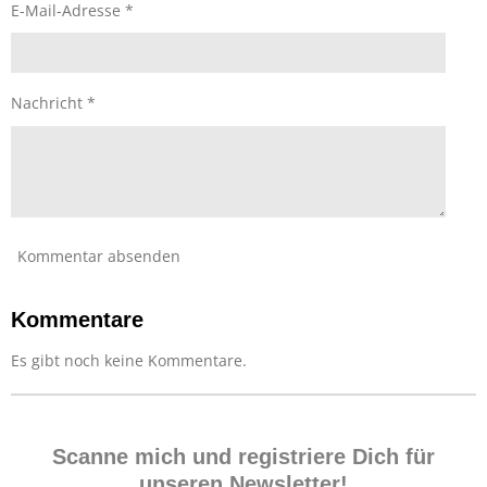
e
S
E-Mail-Adresse *
n
t
d
e
e
r
n
n
Nachricht *
e
Kommentar absenden
Kommentare
Es gibt noch keine Kommentare.
Scanne mich und registriere Dich für
unseren Newsletter!