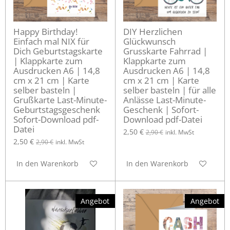
Happy Birthday!
DIY Herzlichen
Einfach mal NIX für
Glückwunsch
Dich Geburtstagskarte
Grusskarte Fahrrad |
| Klappkarte zum
Klappkarte zum
Ausdrucken A6 | 14,8
Ausdrucken A6 | 14,8
cm x 21 cm | Karte
cm x 21 cm | Karte
selber basteln |
selber basteln | für alle
Grußkarte Last-Minute-
Anlässe Last-Minute-
Geburtstagsgeschenk
Geschenk | Sofort-
Sofort-Download pdf-
Download pdf-Datei
Datei
2,50 €
2,90 €
inkl. MwSt
2,50 €
2,90 €
inkl. MwSt
In den Warenkorb
In den Warenkorb
Angebot
Angebot