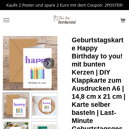
Kaufe 2 Poster und spare 2 Euro mit dem Coupon: 2POSTER!
Zum
Hauptinhalt
springen
Geburtstagskart
e Happy
Birthday to you!
mit bunten
Kerzen | DIY
Klappkarte zum
Ausdrucken A6 |
14,8 cm x 21 cm |
Karte selber
basteln | Last-
Minute
Geburtstagsges